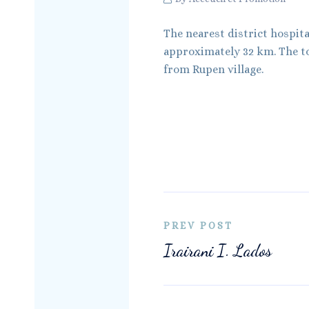
The nearest district hospita
approximately 32 km. The to
from Rupen village.
PREV POST
Irairani I. Lados