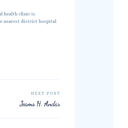
 health clinic is
 nearest district hospital
NEXT POST
Jeams H. Andar