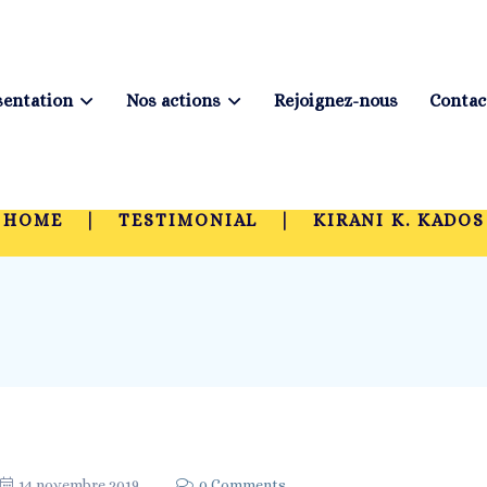
sentation
Nos actions
Rejoignez-nous
Contac
Kirani K. Kados
HOME
TESTIMONIAL
KIRANI K. KADOS
14 novembre 2019
0 Comments